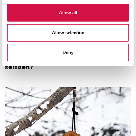
Allow all
Allow selection
VOEDING
Deny
Welk vogelvoer geef ik in welk
seizoen?