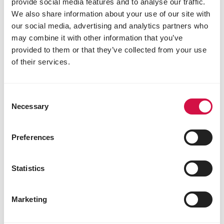
provide social media features and to analyse our traffic.
We also share information about your use of our site with
SOORTEN
our social media, advertising and analytics partners who
Meer weten over die mooie mees in je
may combine it with other information that you’ve
tuin?
provided to them or that they’ve collected from your use
of their services.
Consent
Necessary
Selection
Preferences
Statistics
Marketing