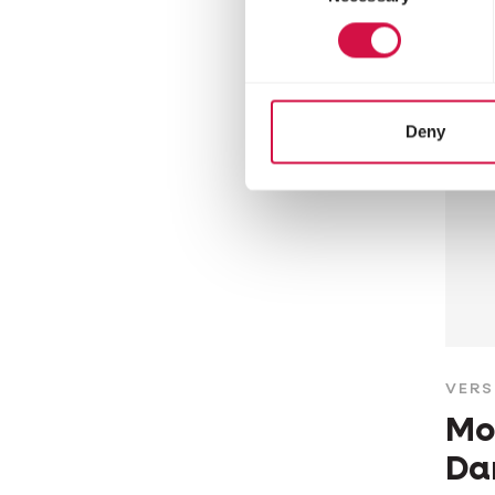
Deny
VERS
Mo
Da