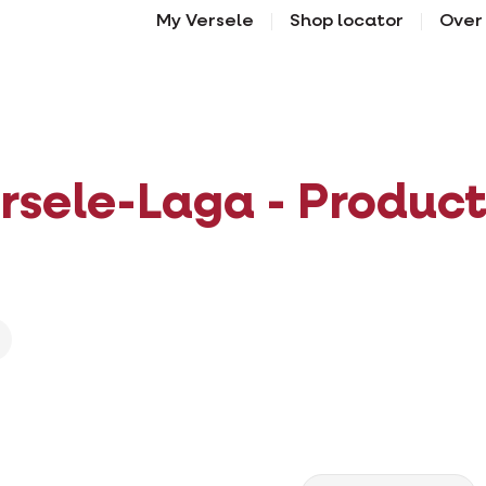
My Versele
Shop locator
Over
rsele-Laga - Produc