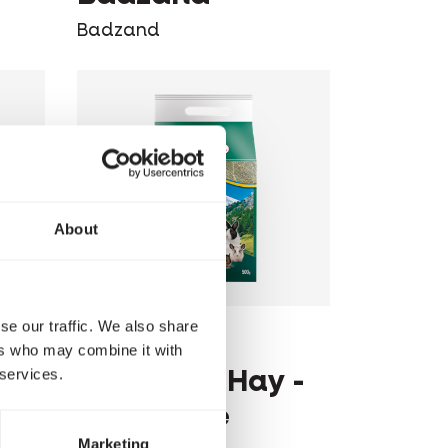
Badzand
About
se our traffic. We also share
VERSELE-LAGA
ers who may combine it with
 services.
 -
Mountain Hay -
Camomile
Marketing