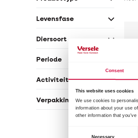
Levensfase
Diersoort
Periode
Consent
Activiteitsgraad
This website uses cookies
Verpakkingsgrootte
We use cookies to personalis
VERS
information about your use of
other information that you’ve
Cu
Hout
Consent
Necessary
Selection