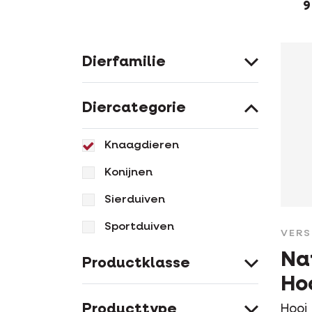
9
Dierfamilie
Diercategorie
Knaagdieren
Konijnen
Sierduiven
Sportduiven
VERS
Na
Productklasse
Ho
Producttype
Hooi