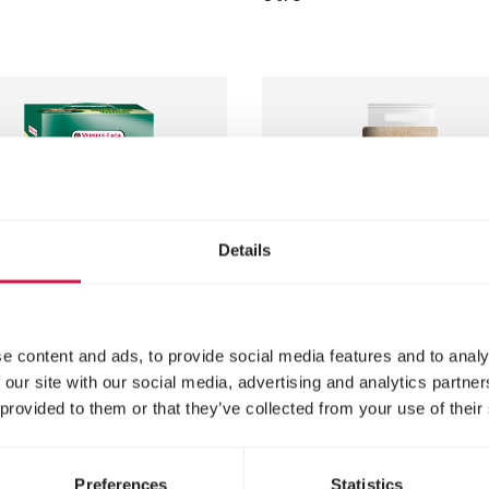
Details
e content and ads, to provide social media features and to analy
ELE-LAGA
VERSELE-LAGA
 our site with our social media, advertising and analytics partn
 provided to them or that they’ve collected from your use of their
betto Wood
Natural Wood
Houtvezel -
korrels
Preferences
Statistics