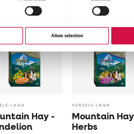
Presspack
Houtvezel
Allow selection
ELE-LAGA
VERSELE-LAGA
untain Hay -
Mountain Hay
ndelion
Herbs