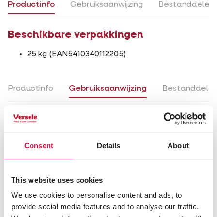
Productinfo
Gebruiksaanwijzing
Bestanddelen
Beschikbare verpakkingen
25 kg (EAN5410340112205)
Productinfo
Gebruiksaanwijzing
Bestanddele
Gebruiksaanwijzing
Tijdens het kweken van de jongen mogen de duiven
Consent
Details
About
naar believen gevoederd worden. In de periode van
het broeden best minder en lichter voederen: 30 g
voeder per dag per duif en altijd zuiver drinkwater
voorzien.
This website uses cookies
We use cookies to personalise content and ads, to
Tips
provide social media features and to analyse our traffic.