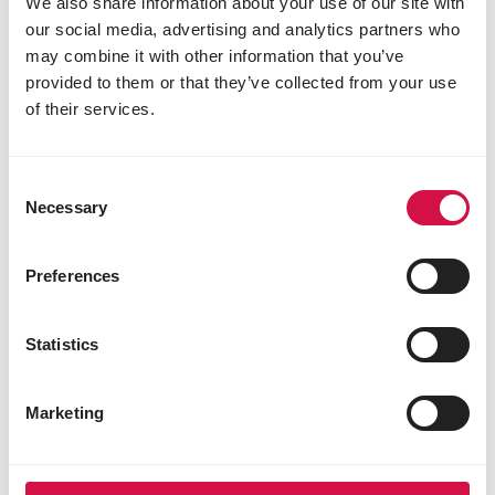
We also share information about your use of our site with
In combinatie met Colombine Success Corn Plus
our social media, advertising and analytics partners who
voor een nog betere groei. In de kweekperiode
mogen de duiven ad libitum gevoederd worden.
may combine it with other information that you’ve
Indien mogelijk 3 à 4 keer per dag, om verspilling te
provided to them or that they’ve collected from your use
voorkomen.
of their services.
Productinfo
Gebruiksaanwijzing
Bestanddelen
Consent
Necessary
Selection
Samenstelling
Preferences
premium cribsmaïs 30%
getoaste sojabonen 2%
maple peas 10%
Statistics
dun peas 3%
gele erwten 11%
grote groene erwten 8,5%
Marketing
witte duiventarwe 18%
gele dari 4%
rode dari 7%