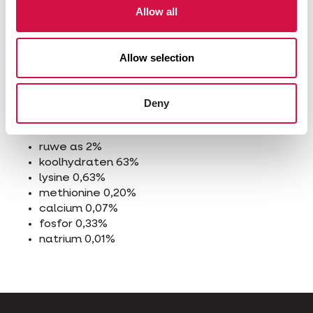
cardy 4%
Allow all
gebroken rijst 0,5%
boekweit 1%
zwart koolzaad 1%
Allow selection
Analytische bestanddelen
ruw eiwit 13%
Deny
ruw vet 4%
ruwe celstof 4%
ruwe as 2%
koolhydraten 63%
lysine 0,63%
methionine 0,20%
calcium 0,07%
fosfor 0,33%
natrium 0,01%