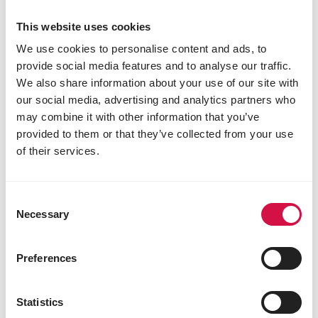
Het parcours van 5 km en 10 km is vlak, gaat over
verharding en is rolstoeltoegankelijk. Het parcours
This website uses cookies
van 14 en 21 km gaat ook in de Brielmeersen. Een
We use cookies to personalise content and ads, to
stukje parcours met boomschors als grond kan het
provide social media features and to analyse our traffic.
daar lastiger maken voor rolstoelgebruikers. Wens
We also share information about your use of our site with
je met je buddy deel te nemen, ga zeker op
our social media, advertising and analytics partners who
verkenning. Je vindt de parcours op
Versele Run
.
may combine it with other information that you’ve
provided to them or that they’ve collected from your use
8. Mag mijn hond meelopen?
of their services.
Is jouw hond het gewend om met je mee te lopen,
dan mag jouw trouwe viervoeter zeker meelopen.
Consent
Jouw hond dient wel het hele parcours bij jou aan de
Necessary
Selection
leiband te lopen. Hij moet bovendien minstens 1 jaar
oud zijn, niet agressief en in goede conditie. Bij
temperaturen boven de 25 graden raden we af om
Preferences
met je hond te lopen.
Statistics
9. Bevoorrading