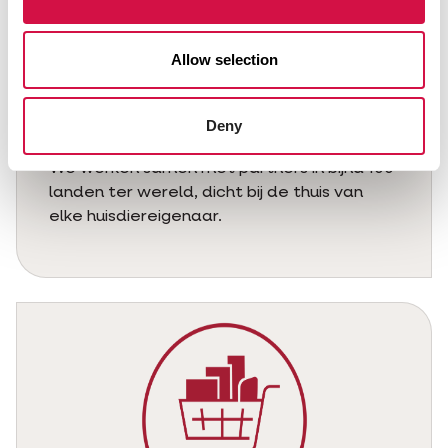
Allow selection
Een wereldwijd partnernetwerk
Deny
We werken samen met partners in bijna 100
landen ter wereld, dicht bij de thuis van
elke huisdiereigenaar.