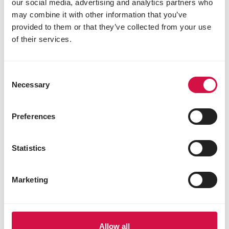
our social media, advertising and analytics partners who
may combine it with other information that you’ve
provided to them or that they’ve collected from your use
of their services.
Marktleider in onze categorieën
Consent
We zijn marktleider én expert in
Necessary
Selection
verschillende diercategorieën, zoals
vogels, duiven en kleine dieren.
Preferences
Statistics
Marketing
Allow all