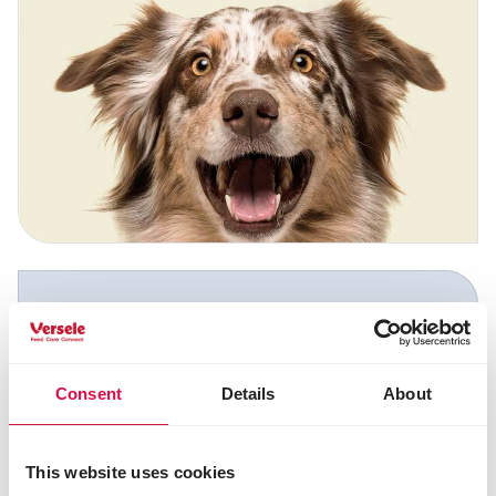
Een partner die waarde
creëert
Consent
Details
About
Wij leveren de hoogste kwaliteit in
voeding en smaak, stimuleren innovatie
en versterking van het premiumsegment,
This website uses cookies
dragen bij aan de groei van de petsector