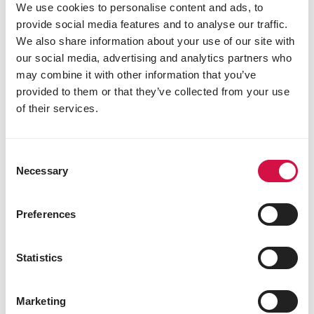
We use cookies to personalise content and ads, to
en bouwen aan een sterk geheel vanuit
provide social media features and to analyse our traffic.
één krachtig hoofdmerk, ondersteund
We also share information about your use of our site with
door bekende categoriemerken.
our social media, advertising and analytics partners who
may combine it with other information that you’ve
provided to them or that they’ve collected from your use
of their services.
Een deskundige partner
Consent
Necessary
Selection
Wij delen onze expertise via advies,
opleiding, categoriemanagement en
sterke connecties met toonaangevende
Preferences
specialisten.
Statistics
Marketing