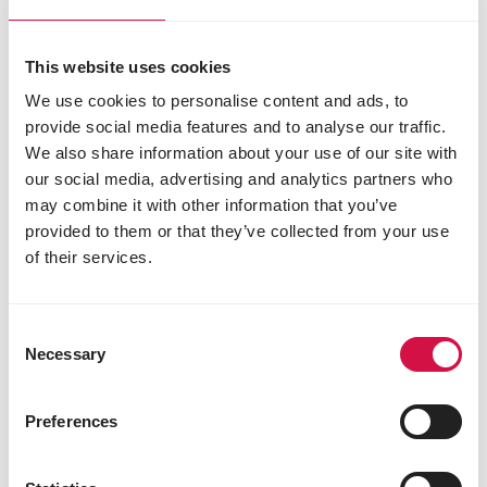
ruwe celstof 1,24 %
ruw vet 0,11 %
This website uses cookies
ruwe as 65,73 %
lysine 0 mg/kg
We use cookies to personalise content and ads, to
methionine 0 mg/kg
provide social media features and to analyse our traffic.
calcium 57800 mg/kg
We also share information about your use of our site with
natrium 134000 mg/kg
our social media, advertising and analytics partners who
may combine it with other information that you’ve
Toevoegingsmiddelen/kg
provided to them or that they’ve collected from your use
Technologische toevoegingsmiddelen
of their services.
E559 koaliniethoudende klei 76056 mg
Sensoriële toevoegingsmiddelen
Consent
gele gentiaanpoeder (gentiana lutea) 25352
Necessary
Selection
mg
komijnpoeder (cuminum cyminum) 11268 mg
Preferences