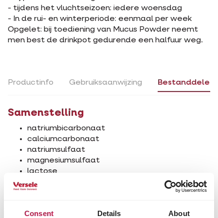
- tijdens het vluchtseizoen: iedere woensdag
- In de rui- en winterperiode: eenmaal per week
Opgelet: bij toediening van Mucus Powder neemt
men best de drinkpot gedurende een halfuur weg.
Productinfo
Gebruiksaanwijzing
Bestanddelen
Samenstelling
natriumbicarbonaat
calciumcarbonaat
natriumsulfaat
magnesiumsulfaat
lactose
plantaardige koolstof (houtskool)
Analytische bestanddelen
Consent
Details
About
ruw eiwit 0,79 %