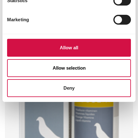
Statistics
Andere bezoekers bekeken ook:
Marketing
Allow all
Allow selection
Deny