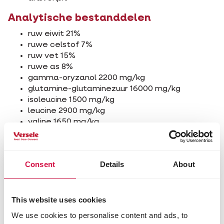
Analytische bestanddelen
ruw eiwit 21%
ruwe celstof 7%
ruw vet 15%
ruwe as 8%
gamma-oryzanol 2200 mg/kg
glutamine-glutaminezuur 16000 mg/kg
isoleucine 1500 mg/kg
leucine 2900 mg/kg
valine 1650 mg/kg
lysine 700 mg/kg
methionine 850 mg/kg
natrium 80 mg/kg
Consent
Details
About
Toevoegingsmiddelen/kg
Nutritionele toevoegingsmiddelen
This website uses cookies
L-carnitine 35000 mg
We use cookies to personalise content and ads, to