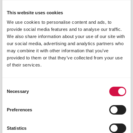
This website uses cookies
We use cookies to personalise content and ads, to
provide social media features and to analyse our traffic.
We also share information about your use of our site with
our social media, advertising and analytics partners who
may combine it with other information that you’ve
provided to them or that they’ve collected from your use
of their services.
ORLUX
Eivoer Droog Grote Parkieten &
Consent
Necessary
Papegaaien
Selection
Eivoer voor grote parkieten en papegaaien
Preferences
Statistics