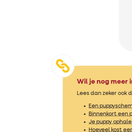
Wil je nog meer i
Lees dan zeker ook d
Een puppyschema
Binnenkort een p
Je puppy ophale
Hoeveel kost ee