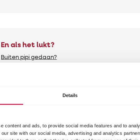
En als het lukt?
Buiten pipi gedaan?
Beloon meteen en uitbundig!
“Wauw, heb jij net pipi gedaan? Bravo vriendje!
”
Laat je pup voelen dat je trots bent – dat verste
Details
gedrag enorm.
En bij een ongelukje binnen?
e content and ads, to provide social media features and to analy
Word nooit boos!
 our site with our social media, advertising and analytics partn