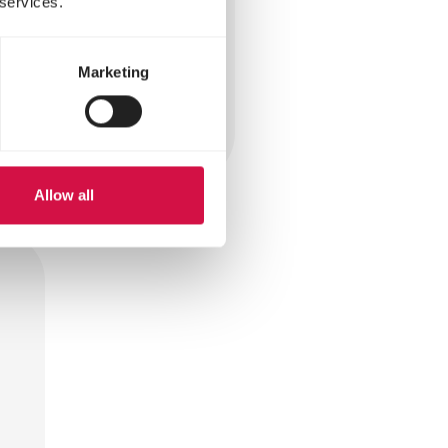
 services.
Marketing
n dat hij zijn
urven doen in jouw
Allow all