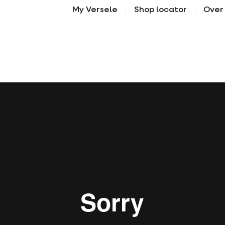
ust is dus essentieel.
My Versele
Shop locator
Over