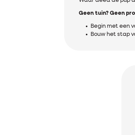
Waar deed de pup daa
Geen tuin? Geen pr
Begin met een vo
Bouw het stap vo