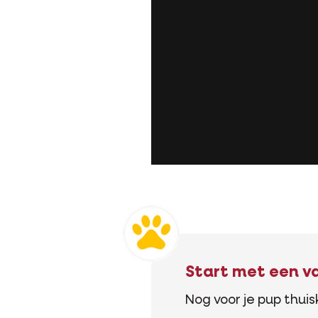
Start met een va
Nog voor je pup thui