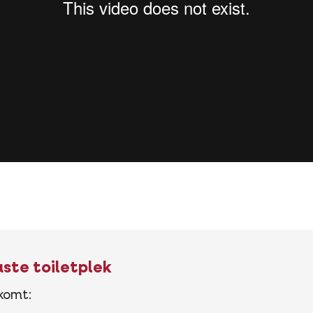
ste toiletplek
skomt: