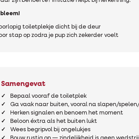
r zijn behoefte? Imitatie helpt bij herkenning.
obleem!
orlopig toiletplekje dicht bij de deur
or stap op zodra je pup zich zekerder voelt
Samengevat
Bepaal vooraf de toiletplek
Ga vaak naar buiten, vooral na slapen/spelen
Herken signalen en benoem het moment
Beloon éxtra als het buiten lukt
Wees begripvol bij ongelukjes
Bouw rustig op — zindelijkheid is geen wedstri