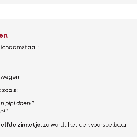
len
 lichaamstaal:
n
bewegen
 zoals:
n pipi doen!”
e!”
elfde zinnetje
: zo wordt het een voorspelbaar