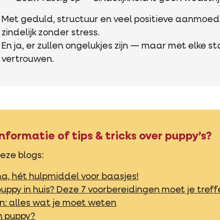
Met geduld, structuur en veel positieve aanmoed
zindelijk zonder stress.
En ja, er zullen ongelukjes zijn — maar met elke st
vertrouwen.
nformatie of tips & tricks over puppy’s?
eze blogs:
, hét hulpmiddel voor baasjes!
uppy in huis? Deze 7 voorbereidingen moet je treff
n: alles wat je moet weten
n puppy?