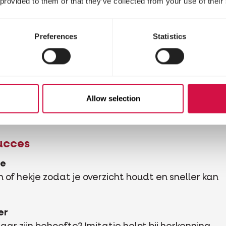
 provided to them or that they’ve collected from your use of their
Zet je pup rustig buiten
Ruim het op zonder dat hij het ziet
Preferences
Statistics
Straf je je pup? Je puppy zal niet meer durven tone
behoefte moet doen of zijn behoefte niet meer d
buurt.
Allow selection
succes
te
 of hekje zodat je overzicht houdt en sneller kan
er