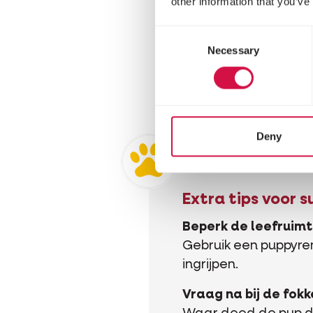
other information that you’ve
Consent
Necessary
Selection
Deny
Extra tips voor 
Beperk de leefruim
Gebruik een puppyren
ingrijpen.
Vraag na bij de fokk