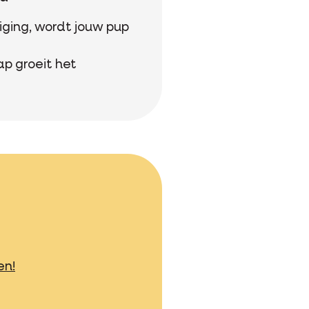
iging, wordt jouw pup
ap groeit het
en!