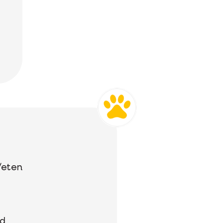
/eten
jd