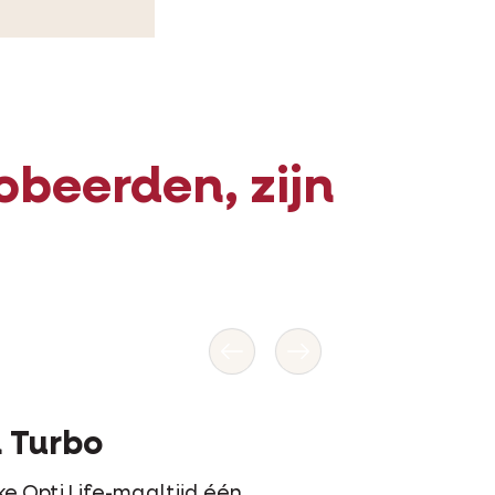
obeerden, zijn
Vorige
Volgende
 en Rosa
e eerste keer dat we Opti Life