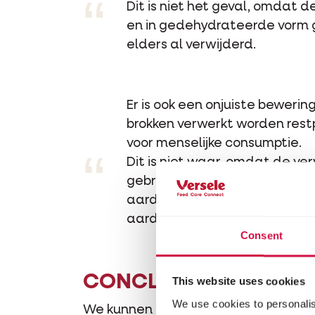
“
Dit is niet het geval, omdat 
en in gedehydrateerde vorm g
elders al verwijderd.
Er is ook een onjuiste beweri
brokken verwerkt worden restp
voor menselijke consumptie.
“
Dit is niet waar, omdat de v
gebruiken voor onze kattenbr
aardappelen zijn als de voedi
aardappelpuree voor menselij
Consent
CONCLUSIE?
This website uses cookies
We use cookies to personalis
We kunnen besluiten dat aardappelen