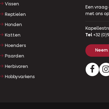
Vissen
Een vraag
met ons op
Reptielen
Honden
Kapellestr
Tel
+32 (0)9
Katten
Hoenders
Neem 
Paarden
Herbivoren
Facebo
Hobbyvarkens