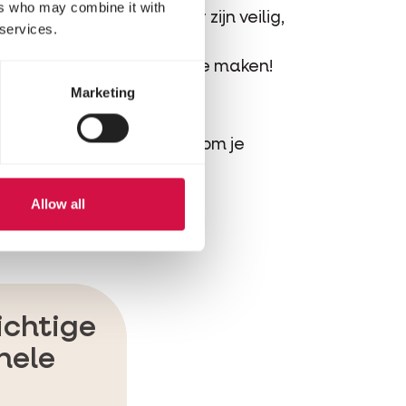
ers who may combine it with
dappelen in kattenvoer zijn veilig,
 services.
en die gebruikt worden in
s niks om je zorgen over te maken!
Marketing
nze experts staan klaar om je
Allow all
ichtige
nele