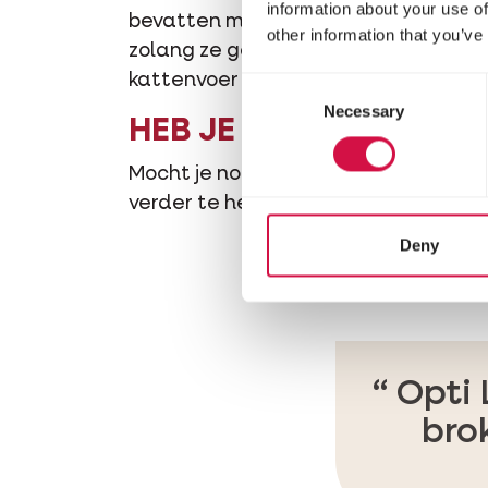
information about your use of
bevatten makkelijk verteerbaar zetme
other information that you’ve
zolang ze gekookt zijn en geen blaa
kattenvoer zijn verwerkte aardappele
Consent
Necessary
Selection
HEB JE NOG MEER VR
Mocht je nog meer vragen hebben, a
verder te helpen!
Deny
Opti 
bro