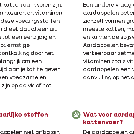
 katten carnivoren zijn.
Een andere vraag d
aminozuren en vitaminen
aardappelen beter 
 deze voedingsstoffen
zichzelf vormen gr
en dieet dat alleen uit
meeste katten, maar
 tot een eenzijdig en
en kunnen de spijs
ot ernstige
Aardappelen beva
ontkalking door het
verteerbaar zetme
elangrijk om een
vitaminen zoals vi
d aan je kat te geven
aardappelen een v
 een voedzame en
aanvulling op het 
zijn op de vis of het
arlijke stoffen
Wat voor aardap
kattenvoer?
ppelen niet giftig zijn
De aardappelen die