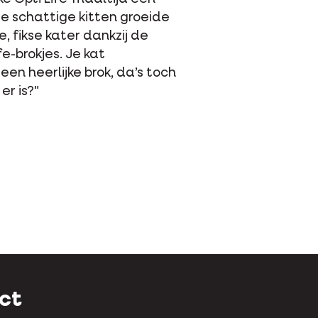
met Rosa’s vorige voeding, pikte
euwe brokjes er zo uit. Vroeger had
diarree. Sinds ze Opti Life eet,
dit nooit meer. Ze verteert de
dus erg makkelĳk. Tevreden kat,
 baasje."
ct