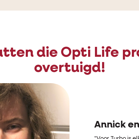
tten die Opti Life pr
overtuigd!
Jens
"Vanaf d