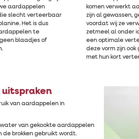
auwe aardappelen
komen verwerkt aan
die slecht verteerbaar
zijn al gewassen,
solanine. Het is dus
voordat wij ze verw
aardappelen te
zetmeel al onder 
 geen blaadjes of
een optimale vert
n.
deze vorm zijn ook 
met hun kort verter
 uitspraken
bruik van aardappelen in
t water van gekookte aardappelen
in de brokken gebruikt wordt.