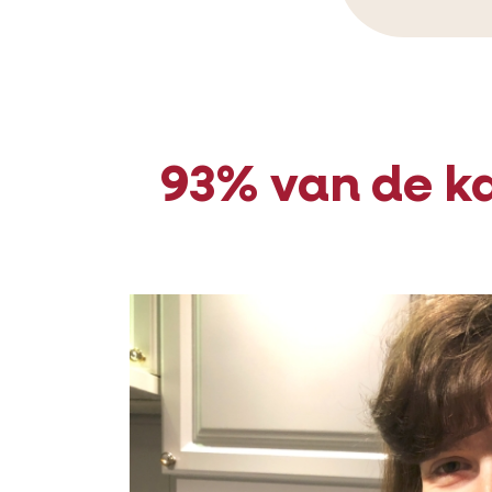
93% van de ka
altĳd één