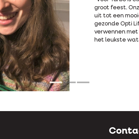
mengden 
ze de ni
ze vaak 
gebeurt 
voeding 
tevreden
Conta