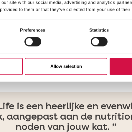
 our site with our social media, advertising and analytics partn
el, voedzame vezels en belangrijke vitaminen. Aar
 provided to them or that they’ve collected from your use of their
djes of andere plantdelen bevatten. De aardappel
n die geschikt zijn voor menselijke consumptie. Du
Preferences
Statistics
AGEN?
arzel dan niet om contact met ons op te nemen. O
Allow selection
Life is een heerlijke en evenw
k, aangepast aan de nutritio
noden van jouw kat.