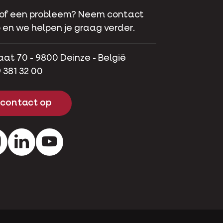
 of een probleem? Neem contact
 en we helpen je graag verder.
aat 70 - 9800 Deinze - België
 381 32 00
contact op
ok
Instagram
LinkedIn
Youtube