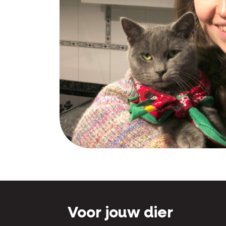
ten groeide
ankzĳ de
t
k, da’s toch
Voor jouw dier