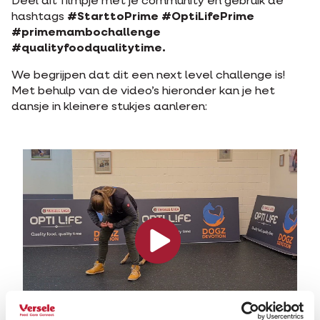
Deel dit filmpje met je community en gebruik de
hashtags
#StarttoPrime #OptiLifePrime
#primemambochallenge
#qualityfoodqualitytime.
We begrijpen dat dit een next level challenge is!
Met behulp van de video’s hieronder kan je het
dansje in kleinere stukjes aanleren: