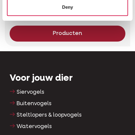
Deny
Hierdoor is Nature Original de keuze voor een
dagelijkse verwennerij voor jouw dier!
Producten
Voor jouw dier
Siervogels
Buitenvogels
Steltlopers & loopvogels
Watervogels