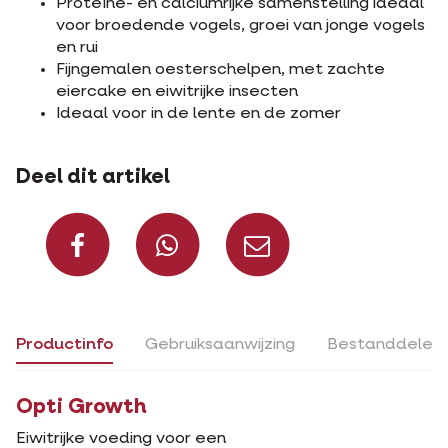
Proteïne- en calciumrijke samenstelling ideaal
voor broedende vogels, groei van jonge vogels
en rui
Fijngemalen oesterschelpen, met zachte
eiercake en eiwitrijke insecten
Ideaal voor in de lente en de zomer
Deel dit artikel
Deel op Facebook
Deel via Whats
Deel via m
Productinfo
Gebruiksaanwijzing
Bestanddelen
Opti Growth
Eiwitrijke voeding voor een