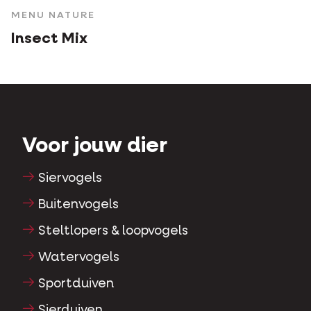
MENU NATURE
Insect Mix
Voor jouw dier
Siervogels
Buitenvogels
Steltlopers & loopvogels
Watervogels
Sportduiven
Sierduiven