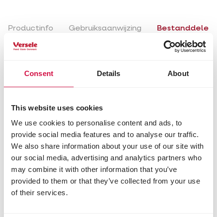
Productinfo
Gebruiksaanwijzing
Bestanddelen
Samenstelling
Consent
Details
About
gemalen biscuit (ei 4%)
sojameel
suiker
millet
This website uses cookies
raapzaad
We use cookies to personalise content and ads, to
tarwevlokken
provide social media features and to analyse our traffic.
zonnebloempitten
We also share information about your use of our site with
kempzaad
our social media, advertising and analytics partners who
gedroogde meelwormen (4%)
may combine it with other information that you’ve
oesterschelpen (4%)
provided to them or that they’ve collected from your use
mais
gezuiverde varkensreuzel
of their services.
lijsterbessen
honing