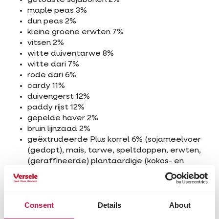
getoaste sojabonen 2%
maple peas 3%
dun peas 2%
kleine groene erwten 7%
vitsen 2%
witte duiventarwe 8%
witte dari 7%
rode dari 6%
cardy 11%
duivengerst 12%
paddy rijst 12%
gepelde haver 2%
bruin lijnzaad 2%
geëxtrudeerde Plus korrel 6% (sojameelvoer
(gedopt), mais, tarwe, speltdoppen, erwten,
(geraffineerde) plantaardige (kokos- en
koolzaad-)olie, krijt, alfalfa-eiwitconcentraat,
vlierbes 0,36%*, natriumbicarbonaat, zout,
algen (gedroogd, Schizochytrium) 0,03%,
boterzuurzout 0,004%, glucosamine 0,002%,
Consent
Details
About
chondroïtinesulfaat 0,002%)