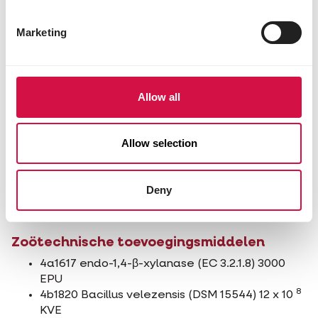
3a672a vitamine A 2700 IE
3a671 vitamine D3 540 IE
Marketing
3a700i vitamine E 15 mg
3a312 vitamine C 12 mg
3a890ii cholinechloride 45 mg
3b103 ijzer(II)sulfaat-monohydraat 6,5 mg
Allow all
3b202 calciumjodaat
watervrij 0,4 mg
3b405 koper(II)sulfaat-pentahydraat 2 mg
Allow selection
3b502 mangaan(II)oxide 16 mg
3b603 zinkoxide 15 mg
3b801 natriumseleniet 0,06 mg
Deny
3b815 L-selenomethionine 0,14 mg
3a910 L-carnitine 120 mg
Zoötechnische toevoegingsmiddelen
4a1617 endo-1,4-β-xylanase (EC 3.2.1.8) 3000
EPU
8
4b1820 Bacillus velezensis (DSM 15544) 12 x 10
KVE