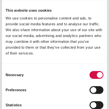
*gedehydreerd fruit, % equivalent voor drogen;
This website uses cookies
Analytische bestanddelen
We use cookies to personalise content and ads, to
provide social media features and to analyse our traffic.
ruw eiwit 13%
We also share information about your use of our site with
ruw vet 6%
ruwe celstof 6%
our social media, advertising and analytics partners who
ruwe as 3%
may combine it with other information that you’ve
koolhydraten 59%
provided to them or that they’ve collected from your use
lysine 0,56%
of their services.
methionine 0,28%
threonine 0,45%
tryptofaan 0,14%
Consent
cystine 0,23%
Necessary
Selection
calcium 0,15%
fosfor 0,32%
natrium 0,03%
Preferences
Toevoegingsmiddelen/kg
Statistics
Nutritionele toevoegingsmiddelen