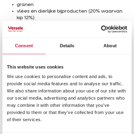
granen
vlees en dierlijke bijproducten (20% waarvan
kip 12%)
plantaardige bijproducten (bietenpulp 3%)
oliën en vetten (zalmolie 1%)
vis en -bijproducten (zalm 4%)
groenten (erwten 4%, wortels 0,1%*)
Consent
Details
About
zaden (lijnzaad 4%)
gist
mineralen
This website uses cookies
algen (spirulina 0,1%)
We use cookies to personalise content and ads, to
*komt overeen met 0,9% gerehydreerde wortels;
provide social media features and to analyse our traffic.
We also share information about your use of our site with
Analytische bestanddelen
our social media, advertising and analytics partners who
eiwit 25,0%
may combine it with other information that you’ve
vetgehalte 12,0%
provided to them or that they’ve collected from your use
ruwe celstof 2,0%
of their services.
ruwe as 7,0%
calcium 1,3%