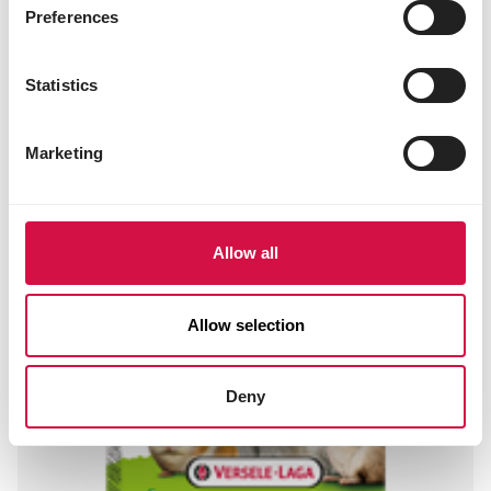
Preferences
Toevoegingsmiddelen/kg
Technologische toevoegingsmiddelen
Statistics
kaliumsorbaat 0,2%
Marketing
Andere bezoekers bekeken ook:
Allow all
Allow selection
Deny