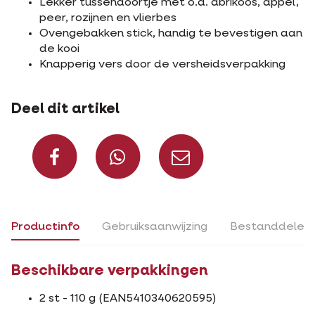
Lekker tussendoortje met o.a. abrikoos, appel,
peer, rozijnen en vlierbes
Ovengebakken stick, handig te bevestigen aan
de kooi
Knapperig vers door de versheidsverpakking
Deel dit artikel
Deel op Facebook
Deel via Whats
Deel via m
Productinfo
Gebruiksaanwijzing
Bestanddelen
Beschikbare verpakkingen
2 st - 110 g (EAN5410340620595)