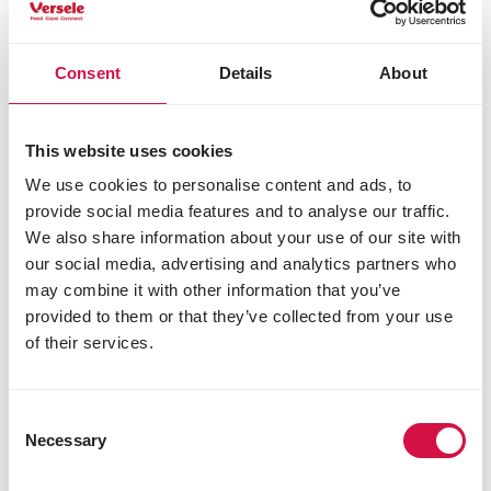
broodkruimels
zonnebloemzaad
saffloerzaad
Consent
Details
About
suiker
honing
peer (0,8%)
This website uses cookies
zonnebloemolie
vlierbes (0,6%)
We use cookies to personalise content and ads, to
abrikozen (0,6%)
provide social media features and to analyse our traffic.
rozijnen (0,6%)
We also share information about your use of our site with
appel (0,5%)
our social media, advertising and analytics partners who
may combine it with other information that you’ve
Analytische bestanddelen
provided to them or that they’ve collected from your use
ruw eiwit 10,5%
of their services.
ruwe celstof 5%
ruw vet 6%
ruwe as 2%
Consent
calcium 0,05%
Necessary
Selection
fosfor 0,4%
natrium 0,02%