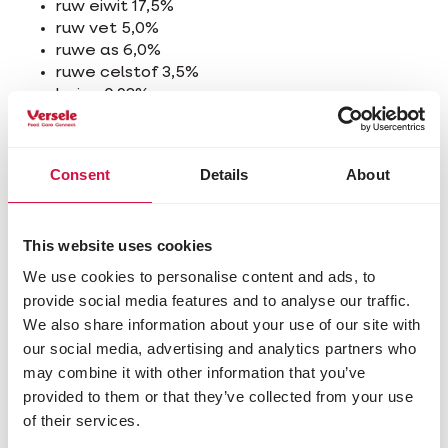
ruw eiwit 17,5%
ruw vet 5,0%
ruwe as 6,0%
ruwe celstof 3,5%
lysine 0,93%
methionine 0,39%
calcium 1,20%
fosfor 0,62%
Consent
Details
About
natrium 0,15%
Toevoegingsmiddelen/kg
This website uses cookies
Nutritionele toevoegingsmiddelen
We use cookies to personalise content and ads, to
3a672a vitamine A 10000 IE
provide social media features and to analyse our traffic.
3a671 vitamine D3 2500 IE
We also share information about your use of our site with
3a700i vitamine E (all-rac-alfa-
our social media, advertising and analytics partners who
tocoferylacetaat) 30 mg
may combine it with other information that you’ve
3b103 ijzer (ijzer(II)sulfaat-monohydraat) 50 mg
3b202 jodium (calciumjodaat, watervrij) 2,00
provided to them or that they’ve collected from your use
mg
of their services.
3b405 koper (koper(II)sulfaat-pentahydraat) 10