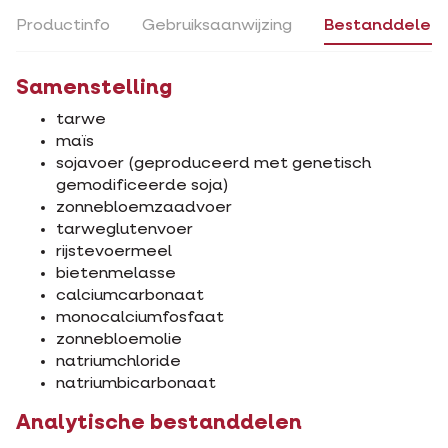
Productinfo
Gebruiksaanwijzing
Bestanddelen
Samenstelling
tarwe
maïs
sojavoer (geproduceerd met genetisch
gemodificeerde soja)
zonnebloemzaadvoer
tarweglutenvoer
rijstevoermeel
bietenmelasse
calciumcarbonaat
monocalciumfosfaat
zonnebloemolie
natriumchloride
natriumbicarbonaat
Analytische bestanddelen