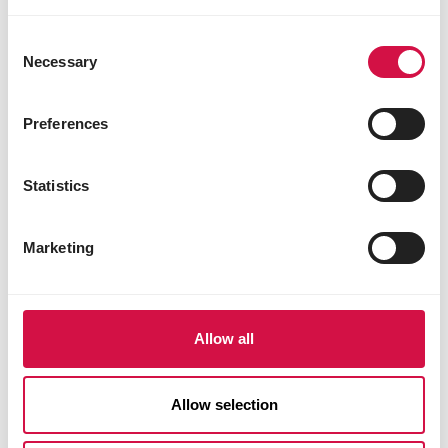
mg
3b502 mangaan (mangaan(II)oxide) 75 mg
Consent
3b603 zink (zinkoxide) 70 mg
Necessary
Selection
3b802 selenium (gecoate korrels
natriumseleniet) 0,30 mg
Preferences
Zoötechnische toevoegingsmiddelen
4a32 6-fytase (EC 3.1.3.26) 500 FTU
Statistics
Technologische toevoegingsmiddelen
E310 propylgallaat 9 mg
Marketing
1a330 citroenzuur 5 mg
1k284 ammonium propionaat 975 mg
E321 butylhydroxytolueen (BHT) 100 mg
Allow all
Coccidiostatica en histomonostatica
51775 Diclazuril 0,5 g/100 g (Coxiril) 1 mg
Allow selection