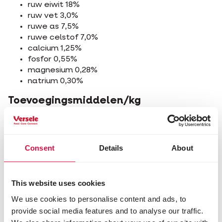
ruw eiwit 18%
ruw vet 3,0%
ruwe as 7,5%
ruwe celstof 7,0%
calcium 1,25%
fosfor 0,55%
magnesium 0,28%
natrium 0,30%
Toevoegingsmiddelen/kg
Nutritionele toevoegingsmiddelen
3a672a vitamine A 10000 IE
3a671 vitamine D3 2000 IE
Consent
Details
About
3a700i vitamine E (all-rac-alfa-
tocoferylacetaat) 54 mg
3a821 vitamine B1 15 mg
This website uses cookies
3b103 ijzer (ijzer(II)sulfaat-monohydraat) 50 mg
3b202 jodium (calciumjodaat, watervrij) 1,00 mg
We use cookies to personalise content and ads, to
3b304 kobalt (gecoate korrels
provide social media features and to analyse our traffic.
kobalt(II)carbonaat) 0,30 mg