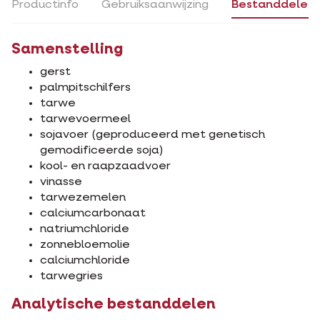
Productinfo
Gebruiksaanwijzing
Bestanddelen
Samenstelling
gerst
palmpitschilfers
tarwe
tarwevoermeel
sojavoer (geproduceerd met genetisch
gemodificeerde soja)
kool- en raapzaadvoer
vinasse
tarwezemelen
calciumcarbonaat
natriumchloride
zonnebloemolie
calciumchloride
tarwegries
Analytische bestanddelen