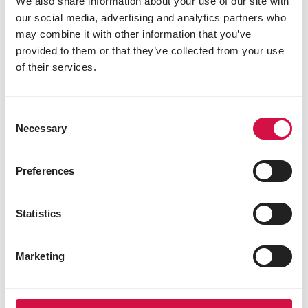
We also share information about your use of our site with
3b502 mangaan (mangaan(II)oxide) 45 mg
our social media, advertising and analytics partners who
3b603 zink (zinkoxide) 95 mg
may combine it with other information that you’ve
3b801 selenium (natriumseleniet) 0,20 mg
provided to them or that they’ve collected from your use
Technologische toevoegingsmiddelen
of their services.
E310 propylgallaat 1,00 mg
E562 sepioliet 2 mg
Consent
E321 butylhydroxytolueen (BHT) 1,50 mg
Necessary
Selection
Preferences
Andere bezoekers bekeken ook:
Statistics
Marketing