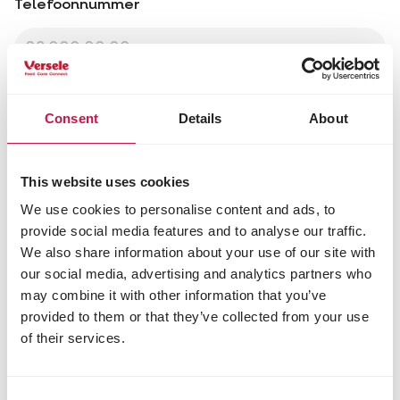
Telefoonnummer
GSM-nummer
Consent
Details
About
This website uses cookies
Jouw vraag
We use cookies to personalise content and ads, to
provide social media features and to analyse our traffic.
ik heb een vraag over
We also share information about your use of our site with
Algemeen
our social media, advertising and analytics partners who
may combine it with other information that you’ve
Website
provided to them or that they’ve collected from your use
Product
of their services.
Omschrijving
Consent