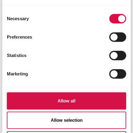
Consent
Necessary
Selection
Preferences
COMPLETE
Statistics
Crock Apple
Marketing
Allow all
Allow selection