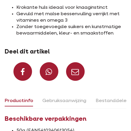
Krokante huls ideaal voor knaaginstinct
Gevuld met malse bessenvulling verrijkt met
vitamines en omega 3
Zonder toegevoegde suikers en kunstmatige
bewaarmiddelen, kleur- en smaakstoffen
Deel dit artikel
Deel op Facebook
Deel via Whats
Deel via m
Productinfo
Gebruiksaanwijzing
Bestanddelen
Beschikbare verpakkingen
50g (EAN5410340613054)