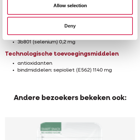
3a312 vitamine C 100 mg
Allow selection
3b103 (ijzer) 100 mg
3b502 (mangaan) 75 mg
3b603 (zink) 70 mg
Deny
3b405 (koper) 10 mg
3b202 (jodium) 2 mg
3b801 (selenium) 0,2 mg
Technologische toevoegingsmiddelen
antioxidanten
bindmiddelen: sepioliet (E562) 1140 mg
Andere bezoekers bekeken ook: