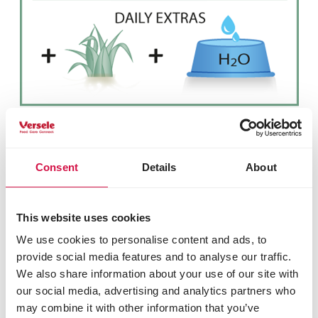
Tips
Ververs elke dag zowel voeder als drinkwater.
Voorzie ook ruimschoots hooi.
Consent
Details
About
Productinfo
Gebruiksaanwijzing
Bestanddelen
This website uses cookies
We use cookies to personalise content and ads, to
provide social media features and to analyse our traffic.
Samenstelling
We also share information about your use of our site with
plantaardige bijproducten (timothee 4,0%)
our social media, advertising and analytics partners who
plantaardige eiwitextracten
may combine it with other information that you’ve
zaden (lijnzaad 4%)