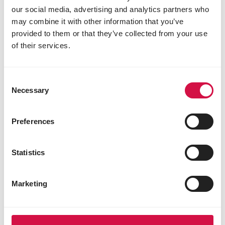
our social media, advertising and analytics partners who
may combine it with other information that you’ve
provided to them or that they’ve collected from your use
OPTI LIFE PRIME
of their services.
Gezonde voeding voor actieve honden
Consent
Necessary
Selection
Preferences
Statistics
Marketing