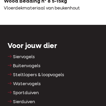
Wood Bedding n° 8 5-15kg
Vloerdekmateriaal van beukenhout
Voor jouw dier
Siervogels
Buitenvogels
Steltlopers & loopvogels
Watervogels
Sportduiven
Sierduiven