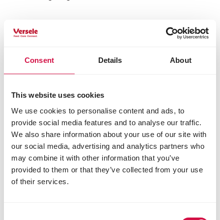
Productinfo
Gebruiksaanwijzing
Bestanddelen
Consent
Details
About
Samenstelling
zaden
granen
This website uses cookies
We use cookies to personalise content and ads, to
provide social media features and to analyse our traffic.
Andere bezoekers bekeken ook:
We also share information about your use of our site with
our social media, advertising and analytics partners who
may combine it with other information that you’ve
provided to them or that they’ve collected from your use
of their services.
Consent