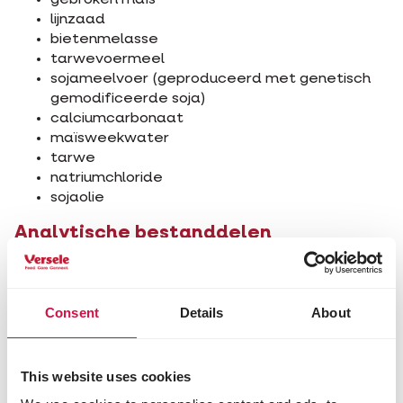
gebroken maïs
lijnzaad
bietenmelasse
tarwevoermeel
sojameelvoer (geproduceerd met genetisch
gemodificeerde soja)
calciumcarbonaat
maïsweekwater
tarwe
natriumchloride
sojaolie
Analytische bestanddelen
ruw eiwit 16%
ruw vet 4,5%
ruwe as 8%
Consent
Details
About
ruwe celstof 8,5%
suikers 6,09%
zetmeel 23,69%
This website uses cookies
calcium 1,2%
magnesium 0,35%