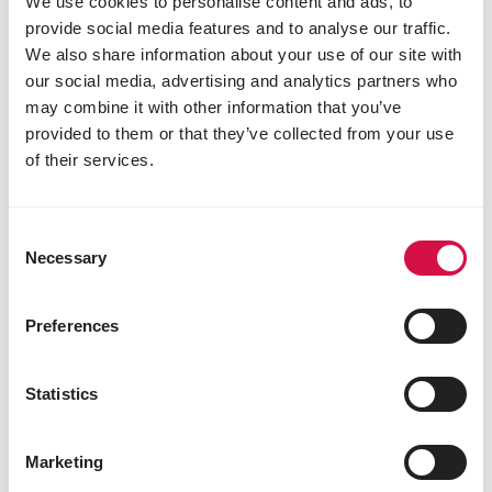
We use cookies to personalise content and ads, to
fosfor 0,66%
provide social media features and to analyse our traffic.
natrium 0,3%
We also share information about your use of our site with
our social media, advertising and analytics partners who
Toevoegingsmiddelen/kg
may combine it with other information that you’ve
Nutritionele toevoegingsmiddelen
provided to them or that they’ve collected from your use
3a672a vitamine A 13250 IE
of their services.
3a671 vitamine D3 1525 IE
3a700 vitamine E 250 mg
3a821 Vitamine B1 5,25 mg
Consent
3a890 cholinechloride 69 mg
Necessary
Selection
3b103 ijzer (ijzer(II)sulfaat-monohydraat) 40 mg
3b202 jodium (calciumjodaat, watervrij) 0,35
Preferences
mg
3b304 kobalt (gecoate korrels
kobalt(II)carbonaat) 0,135 mg
Statistics
3b405 koper (koper(II)sulfaat-pentahydraat)
30 mg
3b413 koper (koper(II)chelaat van
Marketing
glycinehydraat) 10 mg