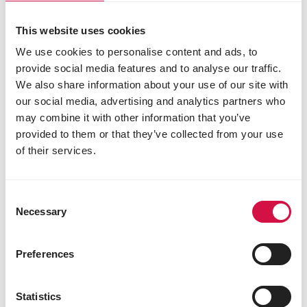
Tips
This website uses cookies
Is een ideale mengeling om middenin de week te
We use cookies to personalise content and ads, to
voederen aan de sportduiven. Zorgt dat ze
provide social media features and to analyse our traffic.
voldoende energie binnenkrijgen en toch nog goed
We also share information about your use of our site with
blijven trainen. Je mag de duiven voldoende
our social media, advertising and analytics partners who
toedienen als ze goed trainen rond het hok.
may combine it with other information that you’ve
provided to them or that they’ve collected from your use
of their services.
Productinfo
Gebruiksaanwijzing
Bestanddelen
Consent
Samenstelling
Necessary
Selection
zwarte maïs 6%
bordeaux maïs 6%
rode maïs 6%
Preferences
kleine cribsmaïs 6%
kleine groene erwten 2%
Statistics
vitsen 2%