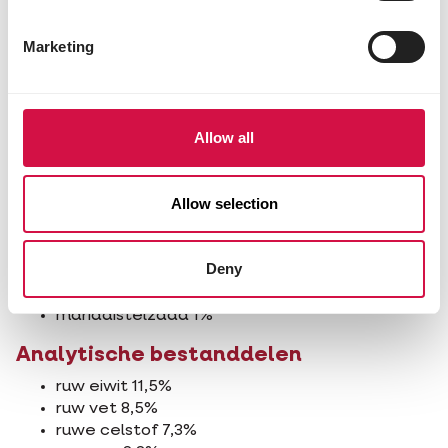
linzen 2%
katjang idjoe 1%
Marketing
witte duiventarwe 4%
witte dari 10%
milo 2,5%
cardy 14,5%
Allow all
duivengerst 10%
paddy rijst 16,5%
gebroken rijst 2%
Allow selection
gepelde haver 4%
gepelde zonnebloempitten 1%
gele millet 1%
Deny
bruin lijnzaad 1,5%
raapzaad 1%
mariadistelzaad 1%
Analytische bestanddelen
ruw eiwit 11,5%
ruw vet 8,5%
ruwe celstof 7,3%