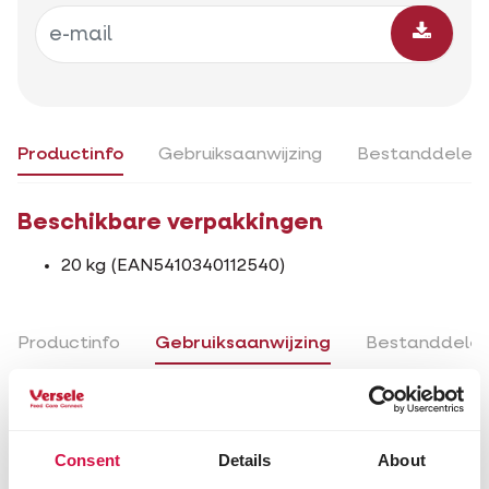
Productinfo
Gebruiksaanwijzing
Bestanddelen
Beschikbare verpakkingen
20 kg (EAN5410340112540)
Productinfo
Gebruiksaanwijzing
Bestanddele
Gebruiksaanwijzing
Gemiddeld 30 g voeder per dag per duif en altijd
Consent
Details
About
zuiver drinkwater voorzien.