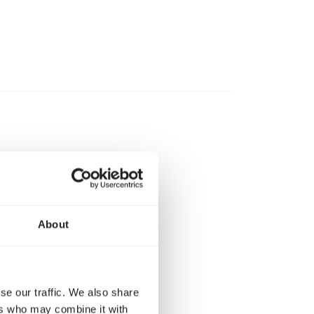
n de periode
 zuiver
About
4 keer per dag,
se our traffic. We also share
ers who may combine it with