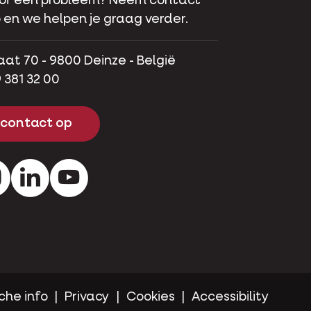
 of een probleem? Neem contact
 en we helpen je graag verder.
aat 70 - 9800 Deinze - België
 381 32 00
contact op
ok
Instagram
LinkedIn
Youtube
che info
Privacy
Cookies
Accessibility