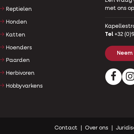
Een vraag
met ons op
Reptielen
Honden
Kapellestr
Tel
+32 (0)9
Katten
Hoenders
Neem 
Paarden
Herbivoren
Facebo
Hobbyvarkens
Contact
Over ons
Juridis