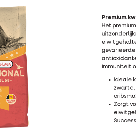
Premium kw
Het premium
uitzonderlij
eiwitgehalte
gevarieerde 
antioxidant
immuniteit 
Ideale 
zwarte,
cribsmaï
Zorgt vo
eiwitge
Success