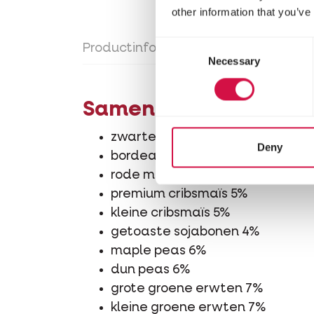
other information that you’ve
Consent
Productinfo
Gebruiksaanwijzing
Necessary
Selection
Samenstelling
zwarte maïs 5%
Deny
bordeaux maïs 5%
rode maïs 5%
premium cribsmaïs 5%
kleine cribsmaïs 5%
getoaste sojabonen 4%
maple peas 6%
dun peas 6%
grote groene erwten 7%
kleine groene erwten 7%