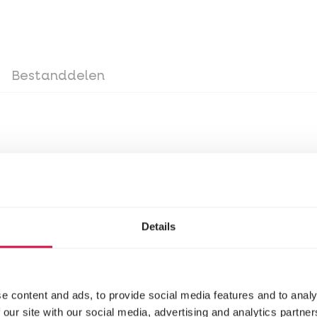
Bestanddelen
ogen de duiven naar believen gevoederd worden. I
er voederen: 30 g voeder per dag per duif en altijd
Details
ad libitum gevoederd worden. Indien mogelijk 3 à 
e content and ads, to provide social media features and to analy
 our site with our social media, advertising and analytics partn