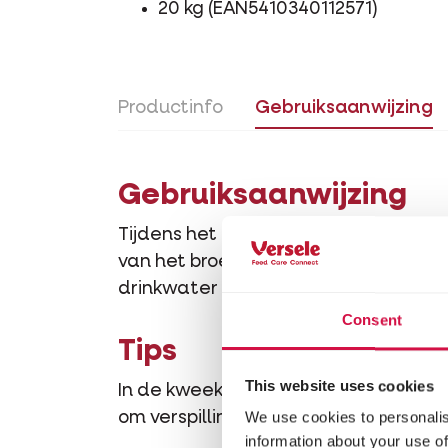
20 kg (EAN5410340112571)
Productinfo
Gebruiksaanwijzing
Gebruiksaanwijzing
Tijdens het kweken van de jongen m
van het broeden best minder en licht
drinkwater voorzien.
Consent
Tips
This website uses cookies
In de kweekperiode mogen de duiven 
We use cookies to personalis
om verspilling te voorkomen.
information about your use of