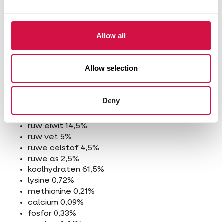
witte duiventarwe 15%
gele dari 7%
rode dari 8%
Allow all
cardy 4,5%
gebroken rijst 1%
gepelde haver 1%
Allow selection
boekweit 0,5%
witte millet 2%
lijnzaad 1%
Deny
Analytische bestanddelen
ruw eiwit 14,5%
ruw vet 5%
ruwe celstof 4,5%
ruwe as 2,5%
koolhydraten 61,5%
lysine 0,72%
methionine 0,21%
calcium 0,09%
fosfor 0,33%