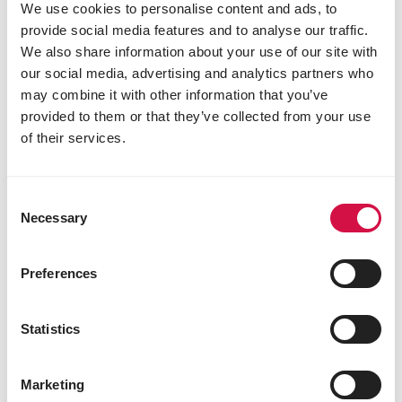
In combinatie met Colombine Success Corn Plus
We use cookies to personalise content and ads, to
voor een nog betere groei. In de kweekperiode
provide social media features and to analyse our traffic.
mogen de duiven ad libitum gevoederd worden.
We also share information about your use of our site with
Indien mogelijk 3 à 4 keer per dag, om verspilling te
our social media, advertising and analytics partners who
voorkomen.
may combine it with other information that you’ve
provided to them or that they’ve collected from your use
of their services.
Productinfo
Gebruiksaanwijzing
Bestanddelen
Consent
Samenstelling
Necessary
Selection
rode maïs 28%
getoaste sojabonen 2%
maple peas 6%
Preferences
dun peas 5,5%
gele erwten 5,5%
Statistics
grote groene erwten 3%
kleine groene erwten 5,5%
vitsen 4%
Marketing
katjang idjoe 0,5%