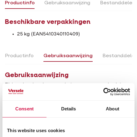
Productinfo
Gebruiksaanwijzing
Bestanddelen
Beschikbare verpakkingen
25 kg (EAN5410340110409)
Productinfo
Gebruiksaanwijzing
Bestanddele
Gebruiksaanwijzing
Tijdens het kweken van de jongen mogen de duiven
naar believen gevoederd worden. In de periode van
het broeden best minder en lichter voederen: 30 g
voeder per dag per duif en altijd zuiver drinkwater
Consent
Details
About
voorzien.
Tips
This website uses cookies