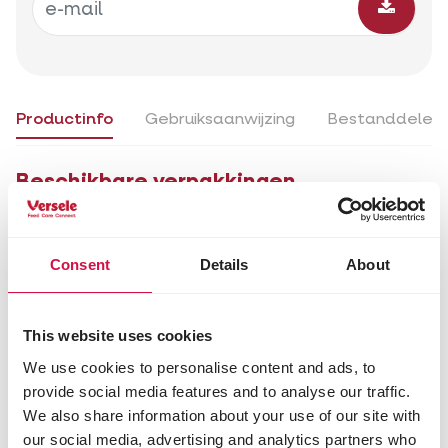
Productinfo
Gebruiksaanwijzing
Bestanddelen
Beschikbare verpakkingen
5kg (EAN5410340110119)
Consent
Details
About
Productinfo
Gebruiksaanwijzing
Bestanddele
This website uses cookies
Gebruiksaanwijzing
We use cookies to personalise content and ads, to
Gemiddeld 30 g voeder per dag per duif en altijd
provide social media features and to analyse our traffic.
zuiver drinkwater voorzien.
We also share information about your use of our site with
our social media, advertising and analytics partners who