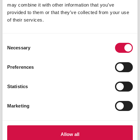
may combine it with other information that you’ve
provided to them or that they’ve collected from your use
Productinfo
Gebruiksaanwijzing
Bestanddelen
of their services.
Samenstelling
Consent
rode maïs 12%
Necessary
Selection
premium cribsmaïs 15%
getoaste sojabonen 1%
maple peas 3%
Preferences
dun peas 9%
gele erwten 9%
grote groene erwten 5,5%
Statistics
vitsen 2%
katjang idjoe 1%
Marketing
tarwe 20%
gele dari 8%
rode dari 9%
cardy 3%
Allow all
gebroken rijst 1%