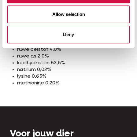
gepelde haver 0,5%
kempzaad 0,5%
Allow selection
boekweit 0,5%
Analytische bestanddelen
Deny
ruw eiwit 13,5%
ruw vet 3,5%
ruwe celstof 4,0%
ruwe as 2,0%
koolhydraten 63,5%
natrium 0,02%
lysine 0,65%
methionine 0,20%
Voor jouw dier