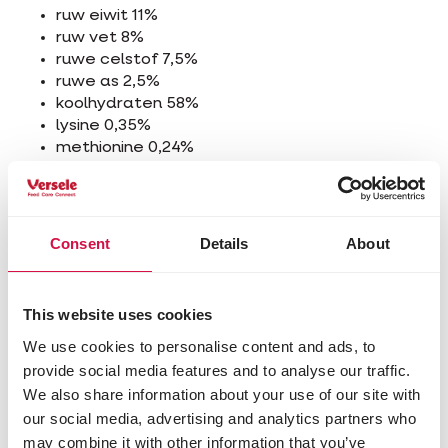
ruw eiwit 11%
ruw vet 8%
ruwe celstof 7,5%
ruwe as 2,5%
koolhydraten 58%
lysine 0,35%
methionine 0,24%
threonine 0,36%
tryptofaan 0,11%
cystine 0,20%
calcium 0,09%
Consent
Details
About
fosfor 0,27%
natrium 0,02%
This website uses cookies
Toevoegingsmiddelen/kg
We use cookies to personalise content and ads, to
Nutritionele toevoegingsmiddelen
provide social media features and to analyse our traffic.
3a672a vitamine A 1350 IE
We also share information about your use of our site with
3a671 vitamine D3 270 IE
our social media, advertising and analytics partners who
3a700i vitamine E 7,5 mg
may combine it with other information that you’ve
3a312 vitamine C 6 mg