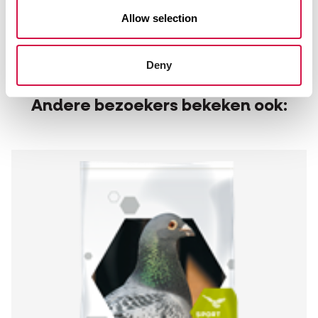
E321 butylhydroxytolueen (BHT) 1,1 mg
Allow selection
1b310 propylgallaat 0,5 mg
1a330 citroenzuur 1,5 mg
Deny
Andere bezoekers bekeken ook: