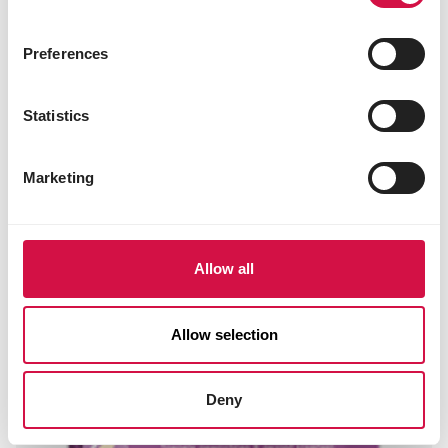
OROPHARMA
Opti Digest
Preferences
Statistics
Marketing
Allow all
Allow selection
Deny