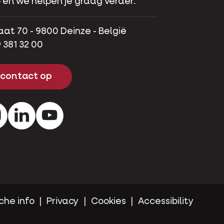
 en we helpen je graag verder.
aat 70 - 9800 Deinze - België
 381 32 00
contact op
ok
Instagram
LinkedIn
Youtube
che info
Privacy
Cookies
Accessibility