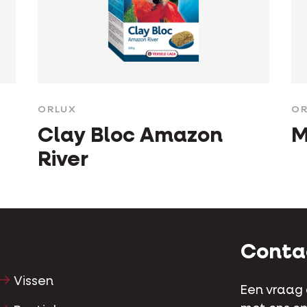
ORLUX
OR
Clay Bloc Amazon
M
River
Conta
Vissen
Een vraag