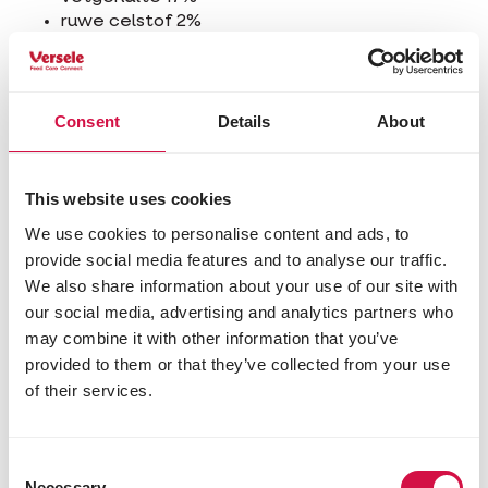
ruwe celstof 2%
ruwe as 12,5%
calcium 1,2%
fosfor 0,8%
methionine 0,55%
Consent
Details
About
lysine 1%
threonine 0,8%
tryptofaan 0,2%
This website uses cookies
cystine 0,35%
We use cookies to personalise content and ads, to
Toevoegingsmiddelen/kg
provide social media features and to analyse our traffic.
We also share information about your use of our site with
Nutritionele toevoegingsmiddelen
our social media, advertising and analytics partners who
vitamine A 9300 IE
may combine it with other information that you’ve
vitamine D3 1125 IE
provided to them or that they’ve collected from your use
β-caroteen 5 mg
of their services.
vitamine E 205 mg
vitamine B1 4,3 mg
vitamine B2 9,6 mg
Consent
calcium-D-pantothenaat 12 mg
Necessary