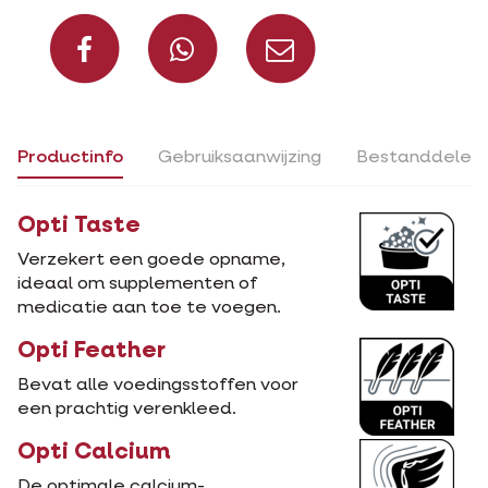
Deel op Facebook
Deel via Whats
Deel via m
Productinfo
Gebruiksaanwijzing
Bestanddelen
Opti Taste
Verzekert een goede opname,
ideaal om supplementen of
medicatie aan toe te voegen.
Opti Feather
Bevat alle voedingsstoffen voor
een prachtig verenkleed.
Opti Calcium
De optimale calcium-