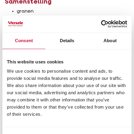
Samenstelling
granen
vlees en dierlijke bijproducten (35% waarvan
kip 30% en kalkoen 4%)
plantaardige eiwitextracten
oliën en vetten
Consent
Details
About
plantaardige bijproducten (cellulose 2%)
mineralen
groenten
This website uses cookies
gist
algen (spirulina 0,1%).
We use cookies to personalise content and ads, to
provide social media features and to analyse our traffic.
Analytische bestanddelen
We also share information about your use of our site with
eiwit 32,0%
our social media, advertising and analytics partners who
vetgehalte 10,0%
may combine it with other information that you’ve
ruwe celstof 2,5%
provided to them or that they’ve collected from your use
ruwe as 7,5%
of their services.
calcium 1,1%
fosfor 1,0%
taurine 0,2%