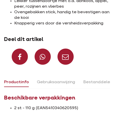
Lekker tussendoortje met o.a. abrikoos, appel,
peer, rozijnen en vlierbes
Ovengebakken stick, handig te bevestigen aan
de kooi
Knapperig vers door de versheidsverpakking
Deel dit artikel
Deel op Facebook
Deel via Whats
Deel via m
Productinfo
Gebruiksaanwijzing
Bestanddelen
Beschikbare verpakkingen
2 st - 110 g (EAN5410340620595)