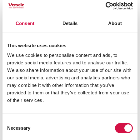
broodkruimels
zonnebloemzaad
saffloerzaad
Consent
Details
About
suiker
honing
peer (0,8%)
zonnebloemolie
This website uses cookies
vlierbes (0,6%)
We use cookies to personalise content and ads, to
abrikozen (0,6%)
provide social media features and to analyse our traffic.
rozijnen (0,6%)
We also share information about your use of our site with
appel (0,5%)
our social media, advertising and analytics partners who
Analytische bestanddelen
may combine it with other information that you’ve
provided to them or that they’ve collected from your use
ruw eiwit 10,5%
of their services.
ruwe celstof 5%
ruw vet 6%
ruwe as 2%
calcium 0,05%
Consent
Necessary
fosfor 0,4%
Selection
natrium 0,02%