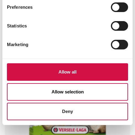
Toevoegingsmiddelen/kg
Preferences
Technologische toevoegingsmiddelen
kaliumsorbaat 0,2%
Statistics
Marketing
Andere bezoekers bekeken ook:
Allow all
Allow selection
Deny