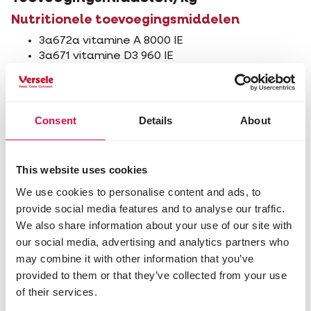
Nutritionele toevoegingsmiddelen
3a672a vitamine A 8000 IE
3a671 vitamine D3 960 IE
vitamine E 64 mg
vitamine C 250 mg
3b103 (ijzer) 80 mg
3b202 (jodium) 1,6 mg
Consent
Details
About
3b405 (koper) 8 mg
3b502 (mangaan) 60 mg
3b603 (zink) 56 mg
This website uses cookies
3b801 (selenium) 0,2 mg
We use cookies to personalise content and ads, to
Technologische toevoegingsmiddelen
provide social media features and to analyse our traffic.
We also share information about your use of our site with
antioxidanten
conserveermiddelen
our social media, advertising and analytics partners who
bindmiddelen: 1g562 (sepioliet) 1133 mg
may combine it with other information that you’ve
provided to them or that they’ve collected from your use
of their services.