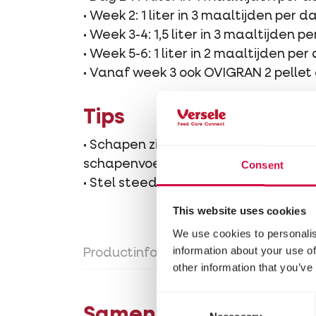
• Week 2: 1 liter in 3 maaltijden per d
• Week 3-4: 1,5 liter in 3 maaltijden p
• Week 5-6: 1 liter in 2 maaltijden per
• Vanaf week 3 ook OVIGRAN 2 pellet 
Tips
• Schapen zijn zeer gevoelig voor kop
schapenvoeders uit het OVI gamma.
Consent
• Stel steeds vers water vrij ter besch
This website uses cookies
We use cookies to personalis
information about your use of
Productinfo
Gebruiksaanwijzing
other information that you’ve
Consent
Samenstelling