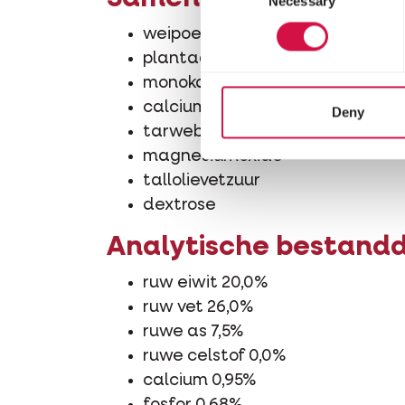
Necessary
Selection
weipoeder
plantaardige olie (palm, kokos, r
monokaliumfosfaat
calciumcarbonaat
Deny
tarwebloem
magnesiumoxide
tallolievetzuur
dextrose
Analytische bestand
ruw eiwit 20,0%
ruw vet 26,0%
ruwe as 7,5%
ruwe celstof 0,0%
calcium 0,95%