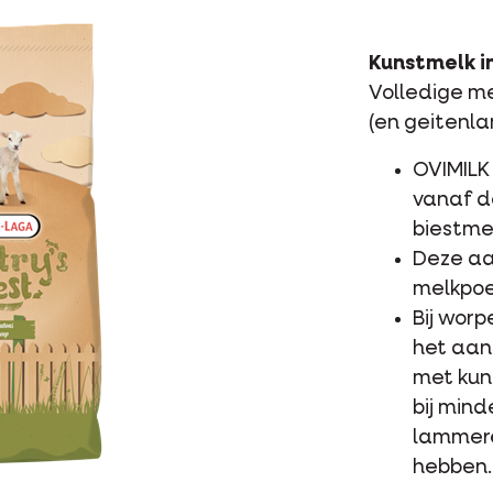
Kunstmelk i
Volledige m
(en geitenl
OVIMILK
vanaf d
biestmel
Deze aa
melkpoe
Bij wor
het aan
met kun
bij mind
lammere
hebben.