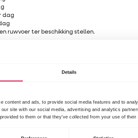
ag
er dag
 dag
en ruwvoer ter beschikking stellen.
ervergiftiging. Geef daarom uitsluitend specifieke
Details
ikking.
e content and ads, to provide social media features and to analy
 our site with our social media, advertising and analytics partn
Bestanddelen
 provided to them or that they’ve collected from your use of their