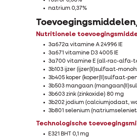
fosfor 0,68%
natrium 0,37%
Toevoegingsmiddelen
Nutritionele toevoegingsmidd
3a672a vitamine A 24996 IE
3a671 vitamine D3 4005 IE
3a700 vitamine E (all-rac-alfa-
3b103 ijzer (ijzer(II)sulfaat-mon
3b405 koper (koper(II)sulfaat-p
3b503 mangaan (mangaan(II)su
3b603 zink (zinkoxide) 80 mg
3b202 jodium (calciumjodaat, wa
3b801 selenium (natriumseleniet
Technologische toevoegingsm
E321 BHT 0,1 mg