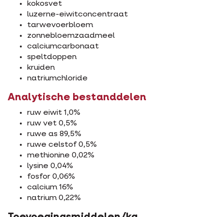
kokosvet
luzerne-eiwitconcentraat
tarwevoerbloem
zonnebloemzaadmeel
calciumcarbonaat
speltdoppen
kruiden
natriumchloride
Analytische bestanddelen
ruw eiwit 1,0%
ruw vet 0,5%
ruwe as 89,5%
ruwe celstof 0,5%
methionine 0,02%
lysine 0,04%
fosfor 0,06%
calcium 16%
natrium 0,22%