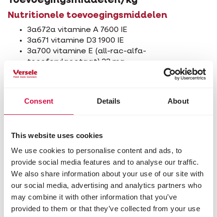
Toevoegingsmiddelen/kg
Nutritionele toevoegingsmiddelen
3a672a vitamine A 7600 IE
3a671 vitamine D3 1900 IE
3a700 vitamine E (all-rac-alfa-
tocoferylacetaat) 23 mg
3b103 ijzer (ijzer(II)sulfaat-monohydraat) 23 mg
3b202 jodium (calciumjodaat, watervrij) 1,5 mg
3b405 koper (koper(II)sulfaat-pentahydraat) 7
Consent
Details
About
mg
3b502 mangaan (mangaan(II)oxide) 57 mg
3b603 zink (zinkoxide) 53 mg
This website uses cookies
3b802 selenium (gecoate korrels
natriumseleniet) 0,2 mg
We use cookies to personalise content and ads, to
provide social media features and to analyse our traffic.
Technologische toevoegingsmiddelen
We also share information about your use of our site with
E321 BHT 7,6 mg
our social media, advertising and analytics partners who
E310 propylgallaat 3,8 mg
may combine it with other information that you’ve
E562 sepioliet 8 mg
provided to them or that they’ve collected from your use
1m558i bentoniet 1520 mg