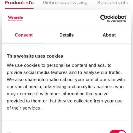
Productinfo
Gebruiksaanwijzing
Bestanddelen
Beschikbare verpakkingen
2,5 kg (EAN5410340122211)
Consent
Details
About
Productinfo
Gebruiksaanwijzing
Bestanddele
This website uses cookies
We use cookies to personalise content and ads, to
provide social media features and to analyse our traffic.
Gebruiksaanwijzing
We also share information about your use of our site with
Het hele jaar door in een afzonderlijk potje ter
our social media, advertising and analytics partners who
beschikking stellen en dagelijks verversen.
may combine it with other information that you’ve
provided to them or that they’ve collected from your use
of their services.
Productinfo
Gebruiksaanwijzing
Bestanddelen
Consent