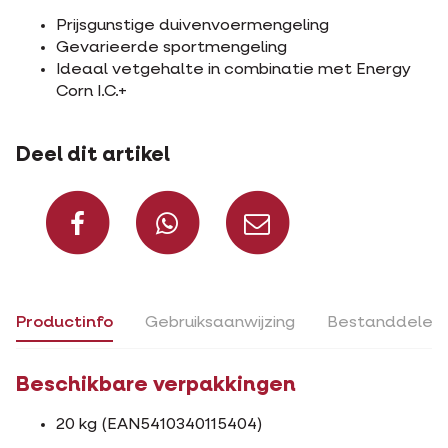
Prijsgunstige duivenvoermengeling
Gevarieerde sportmengeling
Ideaal vetgehalte in combinatie met Energy
Corn I.C.+
Deel dit artikel
Deel op Facebook
Deel via Whats
Deel via m
Productinfo
Gebruiksaanwijzing
Bestanddelen
Beschikbare verpakkingen
20 kg (EAN5410340115404)