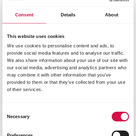
Samenstelling
Consent
Details
About
gele maïs 40%
maple peas 1%
dun peas 1%
This website uses cookies
gele erwten 14%
grote groene erwten 5,5%
We use cookies to personalise content and ads, to
vitsen 0,5%
provide social media features and to analyse our traffic.
tarwe 20%
We also share information about your use of our site with
gele dari 3%
our social media, advertising and analytics partners who
rode dari 9%
may combine it with other information that you’ve
cardy 2%
provided to them or that they’ve collected from your use
gebroken rijst 1%
of their services.
gele millet 2%
bruin lijnzaad 1%
Analytische bestanddelen
Consent
Necessary
Selection
ruw eiwit 11,5%
ruw vet 3,5%
ruwe celstof 3,5%
Preferences