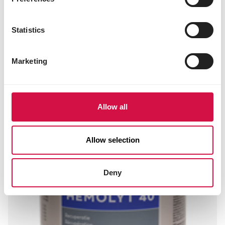
ruwe as 2%
koolhydraten 66%
Statistics
Andere bezoekers bekeken ook:
Marketing
Allow all
Allow selection
Deny