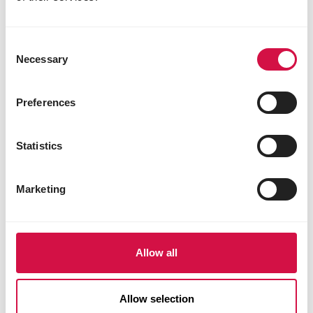
vitamine B12 0,03 mg
vitamine C 52 mg
niacine 80 mg
Consent
acide folique 1,5 mg
Necessary
Selection
biotine 0,26 mg
chlorure de choline 700 mg
Preferences
3b202 (iode) 2 mg
3b405 (cuivre) 10 mg
3b503 (manganèse) 100 mg
Statistics
3b605 (zinc) 96 mg
3b802 (sélénium) 0,1 mg
3b811 (sélénium organique) 0,1 mg
Marketing
Additifs zootechniques
8
bacillus subtilis C-3102 (DSM 15544) 22.10
CFU
endo-1,4-β-xylanase (EC 3.2.1.8) 3000 EPU
Allow all
Additifs technologiques
antioxydants
Allow selection