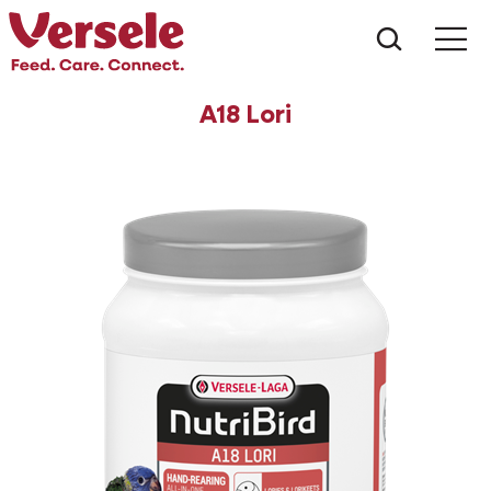
Que che
Mé
A18 Lori