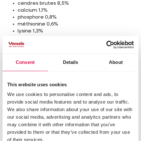
cendres brutes 8,5%
calcium 1,1%
phosphore 0,8%
méthionine 0,6%
lysine 1,3%
thréonine 0,65%
tryptophane 0,23%
sodium 0,35%
magnésium 0,15%
Consent
Details
About
Additifs/kg
Additifs nutritionnels
This website uses cookies
vitamine A 7200 UI
We use cookies to personalise content and ads, to
vitamine D3 1500 UI
provide social media features and to analyse our traffic.
3a160a β-carotène 4,35 mg
We also share information about your use of our site with
vitamine E 85 mg
our social media, advertising and analytics partners who
vitamine B1 7,2 mg
may combine it with other information that you’ve
vitamine B2 16 mg
provided to them or that they’ve collected from your use
D-pantothénate de calcium 20 mg
vitamine B6 6 mg
of their services.