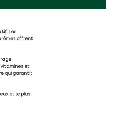
tif. Les
 arômes offrent
rrage
 vitamines et
re qui garantit
eux et le plus