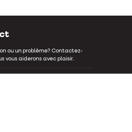
ct
on ou un problème? Contactez-
s vous aiderons avec plaisir.
aat 70 - 9800 Deinze - Belgique
 381 32 00
ctez-nous
ok
Instagram
LinkedIn
Youtube