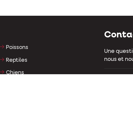
Conta
Poissons
Une questi
nous et nou
Reptiles
Chiens
Kapellestr
Tél
+32 (0)9
Chats
Gallinacés
Conta
Chevaux
Herbivores
Facebo