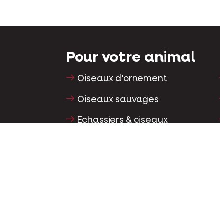
Pour votre animal
Oiseaux d'ornement
Oiseaux sauvages
Echassiers & oiseaux
coureurs
Oiseaux aquatiques
Pigeons voyageurs
Pigeons d'ornement
Rongeurs