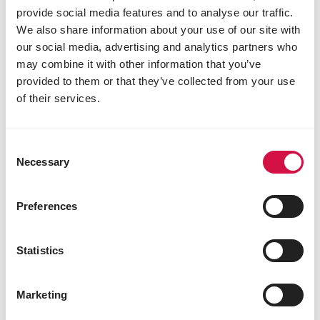
provide social media features and to analyse our traffic.
We also share information about your use of our site with
our social media, advertising and analytics partners who
may combine it with other information that you’ve
provided to them or that they’ve collected from your use
of their services.
Consent
Necessary
Selection
Preferences
ESPÈCES
Quelles sont ces jolies mésanges qui
Statistics
ont élu domicile dans mon jardin?
Marketing