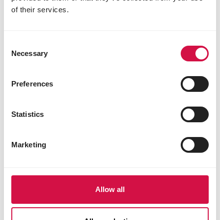
of their services.
Consent
Necessary
Selection
Preferences
Statistics
Marketing
ALIMENTATION
Peut-on nourrir les oiseaux toute
l'année, et ce même en été ?
Allow all