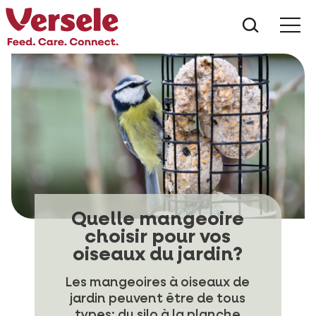
Que che
Mé
Quelle mangeoire
choisir pour vos
oiseaux du jardin?
Les mangeoires à oiseaux de
jardin peuvent être de tous
types: du silo à la planche