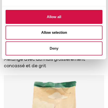
Allow all
Allow selection
COUNTRY'S BEST
Deny
GRA-MIX mix volailles + grit
Mélange avec du maïs grossièrement
concassé et de grit