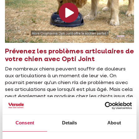
Prévenez les problèmes articulaires de
votre chien avec Opti Joint
De nombreux chiens peuvent souffrir de douleurs
aux articulations à un moment de leur vie. On
pourrait penser qu'un chien n'a de problèmes avec
ses articulations que lorsqu'il est plus âgé. Mais cela
peut également se produire chez les chiots issus de
grandes races et à la croissance rapide.
Des mesures supplémentaires
Votre chien peut mettre ses articulations à rude
Consent
Details
About
épreuve s'il pratique beaucoup de sports ou s'il est
en surpoids. Heureusement, il existe un moyen qui