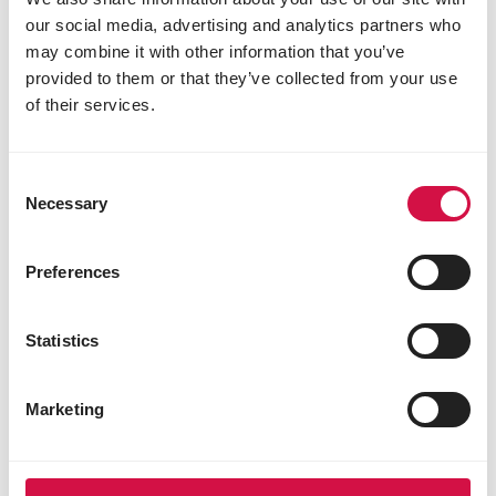
our social media, advertising and analytics partners who
may combine it with other information that you’ve
provided to them or that they’ve collected from your use
CHIENS
of their services.
Comment choisir la nourriture pour
chien adéquate?
Consent
Necessary
Selection
Preferences
Statistics
Marketing