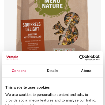
Consent
Details
About
MENU NATURE
Délice pour Écureuils
This website uses cookies
Mélange pour écureuils
We use cookies to personalise content and ads, to
provide social media features and to analyse our traffic.