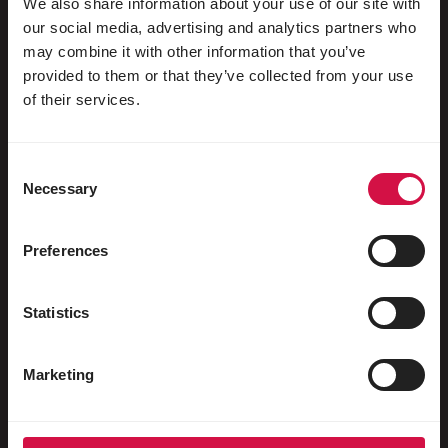
We also share information about your use of our site with
our social media, advertising and analytics partners who
may combine it with other information that you’ve
provided to them or that they’ve collected from your use
Pour votre animal
of their services.
Oiseaux d'ornement
Consent
Oiseaux sauvages
Necessary
Selection
Echassiers & oiseaux coureurs
Oiseaux aquatiques
Preferences
Pigeons voyageurs
Statistics
Pigeons d'ornement
Rongeurs
Marketing
Lapins
Furets